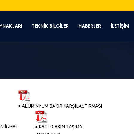
YNAKLARI
TEKNİK BİLGİLER
HABERLER
İLETİŞİM
◾ ALÜMİNYUM BAKIR KARŞILAŞTIRMASI
N İCMALİ
◾ KABLO AKIM TAŞIMA