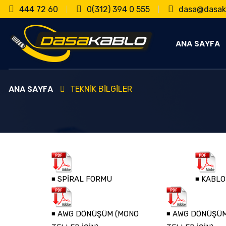
444 72 60
0(312) 394 0 555
dasa@dasaka
ANA SAYFA
ANA SAYFA
TEKNİK BİLGİLER
◾ SPİRAL FORMU
◾ KABL
◾ AWG DÖNÜŞÜM (MONO
◾ AWG DÖNÜŞÜ