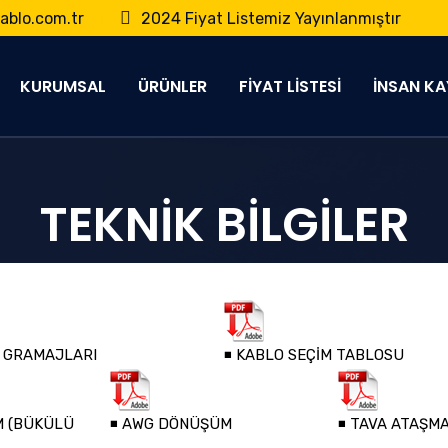
blo.com.tr
2024 Fiyat Listemiz Yayınlanmıştır
KURUMSAL
ÜRÜNLER
FİYAT LİSTESİ
İNSAN KA
TEKNİK BİLGİLER
O GRAMAJLARI
◾ KABLO SEÇİM TABLOSU
M (BÜKÜLÜ
◾ AWG DÖNÜŞÜM
◾ TAVA ATAŞMA