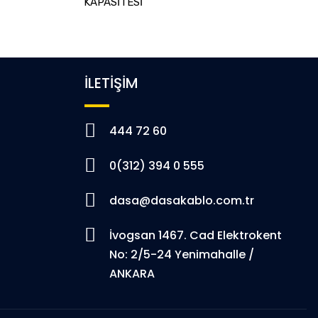
KAPASİTESİ
İLETİŞİM
444 72 60
0(312) 394 0 555
dasa@dasakablo.com.tr
İvogsan 1467. Cad Elektrokent
No: 2/5-24 Yenimahalle /
ANKARA