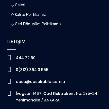
◇ Galeri
◇ Kalite Politikamız
◇ Geri Dönüşüm Politikamiz
İLETİŞİM
444 72 60
0(312) 394 0 555
dasa@dasakablo.com.tr
İvogsan 1467. Cad Elektrokent No: 2/5-24
Yenimahalle / ANKARA