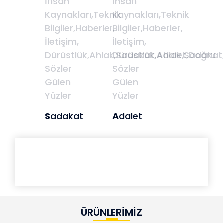
S
adakat
A
dalet
ÜRÜNLERİMİZ