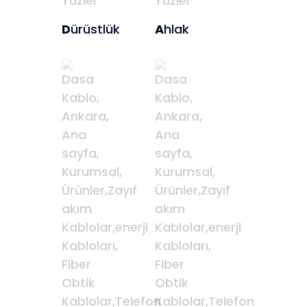
D
ürüstlük
A
hlak