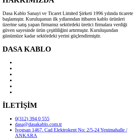
Dasa Kablo Sanayi ve Ticaret Limited Şirketi 1996 yılında ticarete
başlamıştır. Kuruluşunun ilk yıllarından itibaren kablo ürünleri
üzerine satış yapan firmamız sektördeki üretici firmalara verdiği
güven sayesinde ürün çeşitliliğini artırmıştır. Kuruluşundan
günümüze kadar sektördeki yerini güçlendirmiştir.
DASA KABLO
◇ Hakkımızda
◇ Vizyon-Misyon
◇ Sertifikalar
◇ Galeri
◇ Kalite Politikamız
◇ Geri Dönüşüm Politikamiz
İLETİŞİM
0(312) 394 0 555
dasa@dasakablo.com.tr
İvogsan 1467. Cad Elektrokent No: 2/5-24 Yenimahalle /
ANKARA