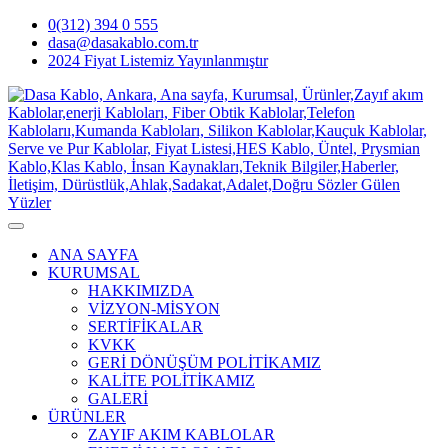
0(312) 394 0 555
dasa@dasakablo.com.tr
2024 Fiyat Listemiz Yayınlanmıştır
ANA SAYFA
KURUMSAL
HAKKIMIZDA
VİZYON-MİSYON
SERTİFİKALAR
KVKK
GERİ DÖNÜŞÜM POLİTİKAMIZ
KALİTE POLİTİKAMIZ
GALERİ
ÜRÜNLER
ZAYIF AKIM KABLOLAR