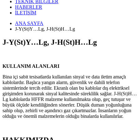
TEKNİK BİLGİLER
HABERLER
İLETİŞİM
ANA SAYFA
J-Y(St)Y…Lg, J-H(St)H…Lg
J-Y(St)Y…Lg, J-H(St)H…Lg
KULLANIM ALANLARI
Bina içi sabit tesisatlarda kullanılan sinyal ve data iletim amaçlı
kablolardır. Başlıca yangın alarm, güvenlik ve dahili telefon
sistemlerinde tercih edilir. Ekranlı olan bu kablolar dış elektriksel
girişimden korunarak sinyal kalitesinde süreklilik sağlar. J-H(St)H…
Lg kablolarda HFFR malzeme kullanılmakta olup, geç tutuşur ve
büyük ölçüde kendiliğinden sönerler. Düşük duman yoğunluğuna
sahip olup, zehirli ve aşındırıcı gaz çıkartmazlar. İnsanların yoğun
olduğu ve önemli malzemelerin olduğu binalarda kullanılırlar.
HAKKIMIZDA