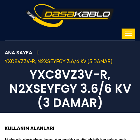
ANA SAYFA
YXC8VZ3V-R, N2XSEYFGY 3.6/6 kV (3 DAMAR)
YXC8VZ3V-R,
N2XSEYFGY 3.6/6 KV
(3 DAMAR)
KULLANIM ALANLARI